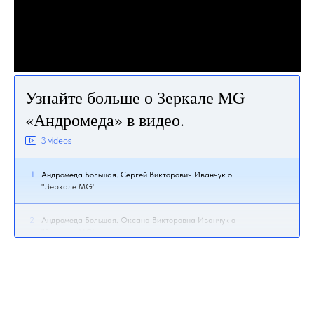
Узнайте больше о Зеркале MG
«Андромеда» в видео.
3 videos
1
Андромеда Большая. Сергей Викторович Иванчук о
"Зеркале MG".
2
Андромеда Большая. Оксана Викторовна Иванчук о
"Зеркале MG".
3
Андромеда Большая и тренажеры для сознания
"ВиаДар".