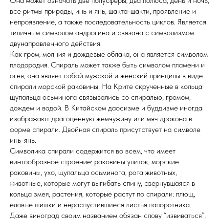
Она может означать две полусферы, два полюса, день и ночь,
все ритмы природы, инь и янь, шакта-шакти, проявление и
непроявление, а также последовательность циклов. Является
типичным символом андрогина и связана с символизмом
двунаправленного действия.
Как гром, молния и дождевые облака, она является символом
плодородия. Спираль может также быть символом пламени и
огня, она являет собой мужской и женский принципы в виде
спирали морской раковины. На Крите скрученные в кольца
щупальца осьминога связывались со спиралью, громом,
дождем и водой. В Китайском даосизме и буддизме иногда
изображают драгоценную жемчужину или мяч дракона в
форме спирали. Двойная спираль присутствует на символе
инь-янь.
Символика спирали содержится во всем, что имеет
винтообразное строение: раковины улиток, морские
раковины, ухо, щупальца осьминога, рога животных,
животные, которые могут выгибать спину, свернувшаяся в
кольца змея, растения, которые растут по спирали: плющ,
еловые шишки и нераспустившиеся листья папоротника.
Даже виноград своим названием обязан слову “извиваться”,