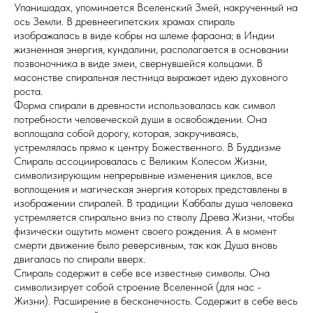
Упанишадах, упоминается Вселенский Змей, накрученный на
ось Земли. В древнеегипетских храмах спираль
изображалась в виде кобры на шлеме фараона; в Индии
жизненная энергия, кундалини, располагается в основании
позвоночника в виде змеи, свернувшейся кольцами. В
масонстве спиральная лестница выражает идею духовного
роста.
Форма спирали в древности использовалась как символ
потребности человеческой души в освобождении. Она
воплощала собой дорогу, которая, закручиваясь,
устремлялась прямо к центру Божественного. В Буддизме
Спираль ассоциировалась с Великим Колесом Жизни,
символизирующим непрерывные изменения циклов, все
воплощения и магическая энергия которых представлены в
изображении спиралей. В традиции Каббалы душа человека
устремляется спирально вниз по стволу Древа Жизни, чтобы
физически ощутить момент своего рождения. А в момент
смерти движение было реверсивным, так как Душа вновь
двигалась по спирали вверх.
Спираль содержит в себе все известные символы. Она
символизирует собой строение Вселенной (для нас -
Жизни). Расширение в бесконечность. Содержит в себе весь