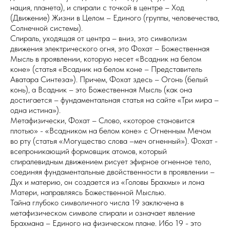
нация, планета), и спирали с точкой в центре – Ход
(Движение) Жизни в Целом – Единого (группы, человечества,
Солнечной системы).
Спираль, уходящая от центра – вниз, это символизм
движения электрического огня, это Фохат – Божественная
Мысль в проявлении, которую несет «Всадник на белом
коне» (статья «Всадник на белом коне – Представитель
Аватара Синтеза»). Причем, Фохат здесь – Огонь (белый
конь), а Всадник – это Божественная Мысль (как она
достигается – фундаментальная статья на сайте «Три мира –
одна истина»).
Метафизически, Фохат – Слово, «которое становится
плотью» - «Всадником на белом коне» с Огненным Мечом
во рту (статья «Могущество слова –меч огненный»). Фохат -
всепроникающий формовщик атомов, который
спиралевидным движением рисует эфирное огненное тело,
соединяя фундаментальные двойственности в проявлении –
Дух и материю, он создается из «Головы Брахмы» и лона
Матери, направляясь Божественной Мыслью.
Тайна глубоко символичного числа 19 заключена в
метафизическом символе спирали и означает явление
Брахмана – Единого на физическом плане. Ибо 19 - это