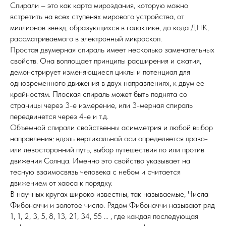
Спирали – это как карта мироздания, которую можно
встретить на всех ступенях мирового устройства, от
миллионов звезд, образующихся в галактике, до кода ДНК,
рассматриваемого в электронный микроскоп.
Простая двумерная спираль имеет несколько замечательных
свойств. Она воплощает принципы расширения и сжатия,
демонстрирует изменяющиеся циклы и потенциал для
одновременного движения в двух направлениях, к двум ее
крайностям. Плоская спираль может быть поднята со
страницы через 3-е измерение, или 3-мерная спираль
передвинется через 4-е и т.д.
Объемной спирали свойственны асимметрия и любой выбор
направления: вдоль вертикальной оси определяется право-
или левосторонний путь, выбор путешествия по или против
движения Солнца. Именно это свойство указывает на
тесную взаимосвязь человека с небом и считается
движением от хаоса к порядку.
В научных кругах широко известны, так называемые, Числа
Фибоначчи и золотое число. Рядом Фибоначчи называют ряд
1, 1, 2, 3, 5, 8, 13, 21, 34, 55 … , где каждая последующая