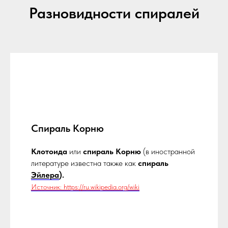
Разновидности спиралей
Спираль Корню
Клотоида
или
спираль Корню
(в иностранной
литературе известна также как
спираль
Эйлера
).
Источник: https://ru.wikipedia.org/wiki