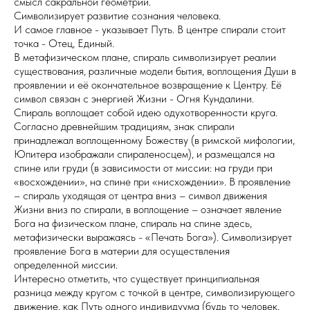
смысл сакральной геометрии.
Символизирует развитие сознания человека.
И самое главное - указывает Путь. В центре спирали стоит
точка - Отец, Единый.
В метафизическом плане, спираль символизирует реалии
существования, различные модели бытия, воплощения Души в
проявлении и её окончательное возвращение к Центру. Её
символ связан с энергией Жизни - Огня Кундалини.
Спираль воплощает собой идею одухотворенности круга.
Согласно древнейшим традициям, знак спирали
принадлежал воплощенному Божеству (в римской мифологии,
Юпитера изображали спираленосцем), и размещался на
спине или груди (в зависимости от миссии: на груди при
«восхождении», на спине при «нисхождении». В проявление
– спираль уходящая от центра вниз – символ движения
Жизни вниз по спирали, в воплощение – означает явление
Бога на физическом плане, спираль на спине здесь,
метафизически выражаясь - «Печать Бога»). Символизирует
проявление Бога в материи для осуществления
определенной миссии.
Интересно отметить, что существует принципиальная
разница между кругом с точкой в центре, символизирующего
движение, как Путь одного индивидуума (будь то человек,