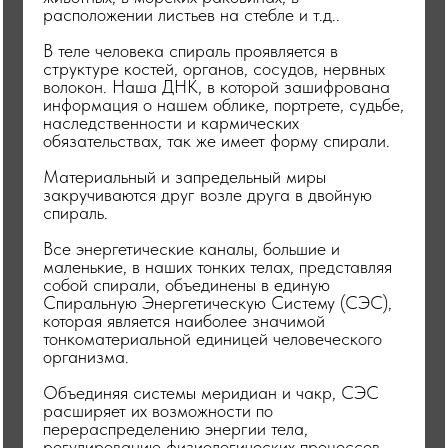
расположении листьев на стебле и т.д..
В теле человека спираль проявляется в
структуре костей, органов, сосудов, нервных
волокон. Наша ДНК, в которой зашифрована
информация о нашем облике, портрете, судьбе,
наследственности и кармических
обязательствах, так же имеет форму спирали.
Материальный и запредельный миры
закручиваются друг возле друга в двойную
спираль.
Все энергетические каналы, большие и
маленькие, в наших тонких телах, представляя
собой спирали, объединены в единую
Спиральную Энергетическую Систему (СЭС),
которая является наиболее значимой
тонкоматериальной единицей человеческого
организма.
Объединяя системы меридиан и чакр, СЭС
расширяет их возможности по
перераспределению энергии тела,
регулированию физиологических процессов,