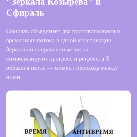
"Зеркала Козырева" и
Сфираль
Сфираль объединяет два противоположных
временных потока в одной конструкции.
Зеркально направленные витки
символизируют прогресс и регресс, а S-
образная петля — момент перехода между
ними.