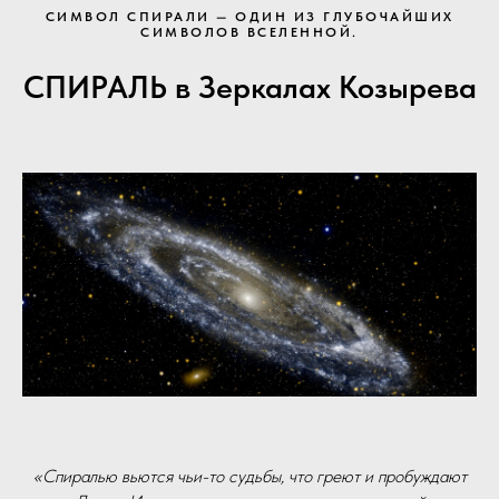
СИМВОЛ СПИРАЛИ — ОДИН ИЗ ГЛУБОЧАЙШИХ
СИМВОЛОВ ВСЕЛЕННОЙ.
СПИРАЛЬ в Зеркалах Козырева
«Спиралью вьются чьи-то судьбы, что греют и пробуждают