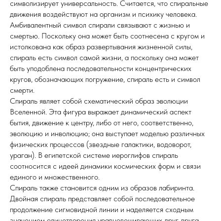
символизирует универсальность. Считается, что спиральные
движения воздействуют на организм и психику человека.
Амбивалентный символ спирали связывают с жизнью и
смертью. Поскольку она может быть соотнесена с кругом и
истолкована как образ развертывания жизненной силы,
спираль есть символ самой жизни, а поскольку она может
быть уподоблена последовательности концентрических
кругов, обозначающих погружение, спираль есть и символ
смерти.
Спираль являет собой схематический образ эволюции
Вселенной. Эта фигура выражает динамический аспект
бытия, движение к центру, либо от него, соответственно,
эволюцию и инволюцию; она выступает моделью различных
физических процессов (звездные галактики, водоворот,
ураган). В египетской системе иероглифов спираль
соотносится с идеей динамики космических форм и связи
единого и множественного.
Спираль также становится одним из образов лабиринта.
Двойная спираль представляет собой последовательное
продолжение сигмовидной линии и наделяется сходным
значением олицетворения уравновешивающих друг друга