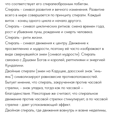
что соответствует его спиралеобразным побегам.
Спираль - символ развития и вечного изменения. Развитие
всего в мире совершается по принципу спирали. Каждый
виток - конец одного цикла и начало другого.
Спираль - символ циклических ритмов: смена времен года,
рост и убывание луны, рождение и смерть человека.
Спираль - ритм жизни.
Спираль - символ движения к центру. Движение к
просветлению и мудрости, поэтому её часто изображают в
виде свернувшейся змеи (символ мудрости). Спираль
связана с Душами Богов и королей, рептилиями и энергией
Кундалини.
Двойные спирали (змеи на Кадуцее, даосский знак “инь-
янь”) символизируют равновесие противоположностей.
Бытует мнение, что спираль, закрученная против часовой
стрелки, - знак упадка, тогда как по часовой –
благоденствия. Некоторые же считают, что спиральное
движение против часовой стрелки стимулирует, а по часовой
стрелке - дает успокаивающий эффект.
Двойная спираль, где движения вовнутрь и вовне неделимы,