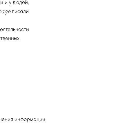
и и у людей,
mage
писали
еятельности
твенных
лучения информации