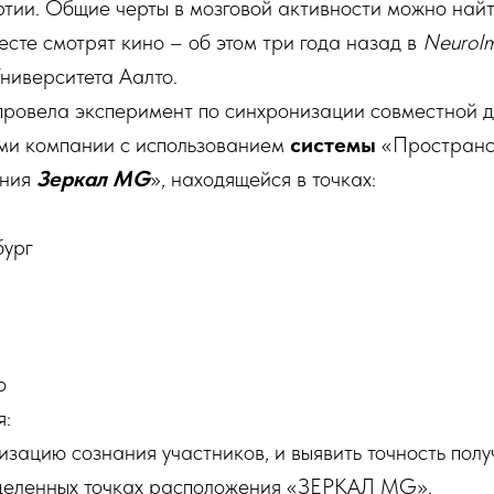
тии. Общие черты в мозговой активности можно найт
есте смотрят кино – об этом три года назад в
NeuroI
ниверситета Аалто.
ровела эксперимент по синхронизации совместной д
ми компании с использованием
системы
«Пространс
ания
Зеркал MG
», находящейся в точках:
бург
о
я:
зацию сознания участников, и выявить точность по
еделенных точках расположения «ЗЕРКАЛ MG».