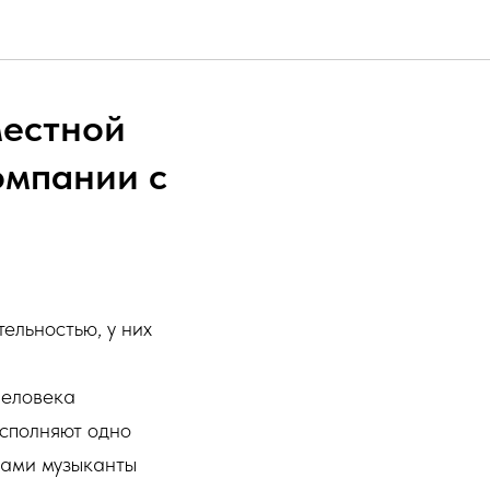
местной
омпании с
ельностью, у них
человека
исполняют одно
 сами музыканты