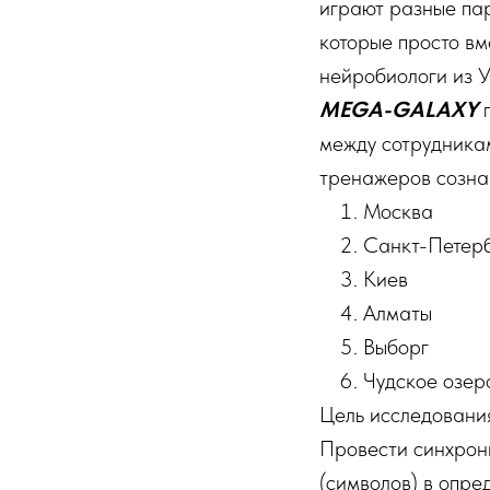
играют разные пар
которые просто вм
нейробиологи из У
MEGA-GALAXY
п
между сотрудника
тренажеров созн
Москва
Санкт-Петер
Киев
Алматы
Выборг
Чудское озер
Цель исследовани
Провести синхрони
(символов) в опр